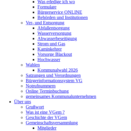
Was erledige ich wo
Formulare
Bürgerservice ONLINE
Behörden und Institutionen
Ver- und Entsorgung
Abfallentsorgung
Wasserversorgung
Abwasserbeseitigung
Strom und Gas
Kaminkehrer
Vorsorge Blackout
Hochwasser
Wahlen
Kommunalwahl 2026
Satzungen und Verordnungen
Bürgerinformationssystem VG
Notrufnummern
Online Terminbuchung
gemeinsames Kommunalunternehmen
Über uns
Grußwort
Was ist eine VGem ?
Geschichte der VGem
Gemeinschaftsversammlung
Mitglieder