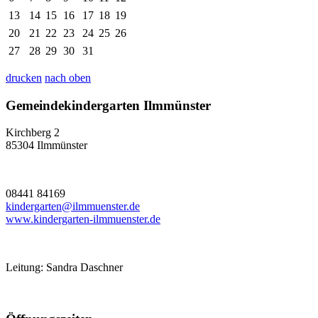
13
14
15
16
17
18
19
20
21
22
23
24
25
26
27
28
29
30
31
drucken
nach oben
Gemeindekindergarten Ilmmünster
Kirchberg 2
85304 Ilmmünster
08441 84169
kindergarten@ilmmuenster.de
www.kindergarten-ilmmuenster.de
Leitung: Sandra Daschner