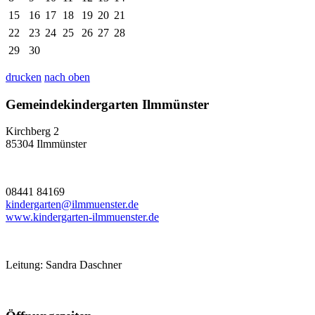
15
16
17
18
19
20
21
22
23
24
25
26
27
28
29
30
drucken
nach oben
Gemeindekindergarten Ilmmünster
Kirchberg 2
85304 Ilmmünster
08441 84169
kindergarten@ilmmuenster.de
www.kindergarten-ilmmuenster.de
Leitung: Sandra Daschner