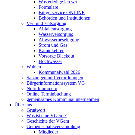
Was erledige ich wo
Formulare
Bürgerservice ONLINE
Behörden und Institutionen
Ver- und Entsorgung
Abfallentsorgung
Wasserversorgung
Abwasserbeseitigung
Strom und Gas
Kaminkehrer
Vorsorge Blackout
Hochwasser
Wahlen
Kommunalwahl 2026
Satzungen und Verordnungen
Bürgerinformationssystem VG
Notrufnummern
Online Terminbuchung
gemeinsames Kommunalunternehmen
Über uns
Grußwort
Was ist eine VGem ?
Geschichte der VGem
Gemeinschaftsversammlung
Mitglieder