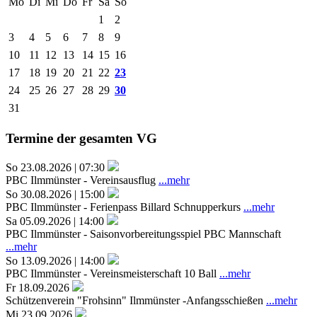
Mo
Di
Mi
Do
Fr
Sa
So
1
2
3
4
5
6
7
8
9
10
11
12
13
14
15
16
17
18
19
20
21
22
23
24
25
26
27
28
29
30
31
Termine der gesamten VG
So 23.08.2026 | 07:30
PBC Ilmmünster - Vereinsausflug
...mehr
So 30.08.2026 | 15:00
PBC Ilmmünster - Ferienpass Billard Schnupperkurs
...mehr
Sa 05.09.2026 | 14:00
PBC Ilmmünster - Saisonvorbereitungsspiel PBC Mannschaft
...mehr
So 13.09.2026 | 14:00
PBC Ilmmünster - Vereinsmeisterschaft 10 Ball
...mehr
Fr 18.09.2026
Schützenverein "Frohsinn" Ilmmünster -Anfangsschießen
...mehr
Mi 23.09.2026