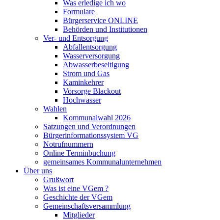
Was erledige ich wo
Formulare
Bürgerservice ONLINE
Behörden und Institutionen
Ver- und Entsorgung
Abfallentsorgung
Wasserversorgung
Abwasserbeseitigung
Strom und Gas
Kaminkehrer
Vorsorge Blackout
Hochwasser
Wahlen
Kommunalwahl 2026
Satzungen und Verordnungen
Bürgerinformationssystem VG
Notrufnummern
Online Terminbuchung
gemeinsames Kommunalunternehmen
Über uns
Grußwort
Was ist eine VGem ?
Geschichte der VGem
Gemeinschaftsversammlung
Mitglieder